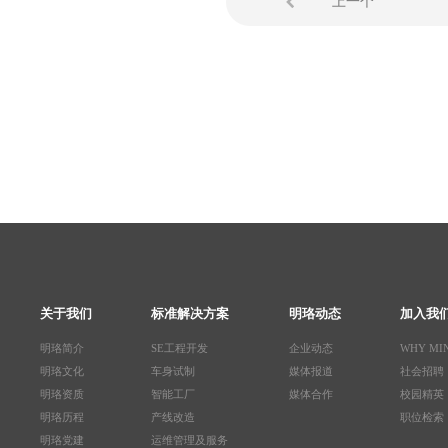
上一个
关于我们
标准解决方案
明珞动态
加入我
明珞简介
SE工程开发
企业动态
WHY MI
明珞文化
车身试制
媒体报道
社会招聘
明珞资质
智能工厂
媒体合作
校园精英
明珞历程
产线改造
职位检索
明珞党建
运维管理及服务